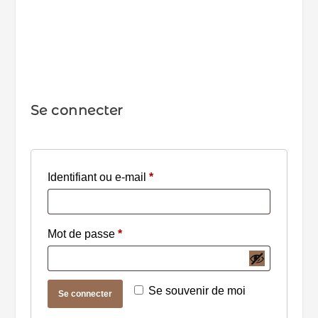
Se connecter
O
Identifiant ou e-mail
*
b
l
O
Mot de passe
*
i
b
g
l
a
Se souvenir de moi
Se connecter
i
t