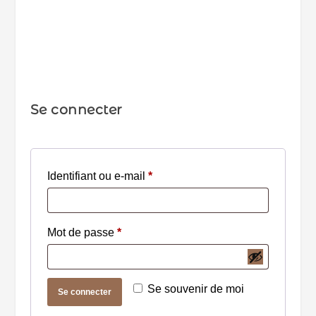
Se connecter
O
Identifiant ou e-mail
*
b
l
O
Mot de passe
*
i
b
g
l
a
Se souvenir de moi
Se connecter
i
t